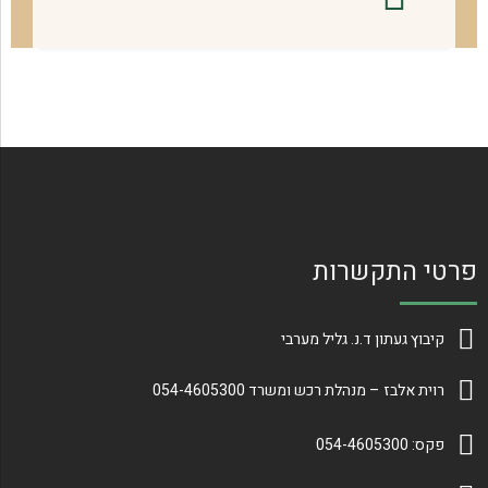
פרטי התקשרות
קיבוץ געתון ד.נ. גליל מערבי
רוית אלבז – מנהלת רכש ומשרד 054-4605300
פקס: 054-4605300